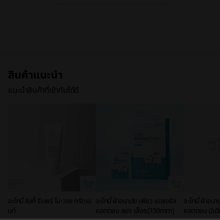
สินค้าแนะนำ
แนะนำสินค้าที่เข้ากันได้ดี
อะโทมี่ ซิลกี้ รีแพร์ โน-วอช ทรีตเม
อะโทมี่ ผ้าอนามัย เพียว เนเชอรัล
อะโทมี่ ผ้าอนา
นท์
คอตตอน ลอง เล็งธ(350mm)
คอตตอน มีเด