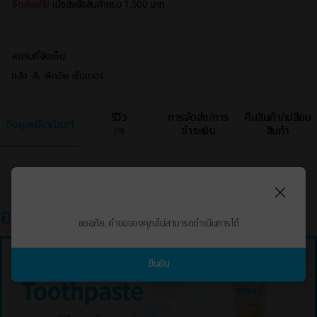
จัดส่งฟรี!
เมื่อสั่งซื้อสินค้าครบ 1,500 บาท
สถานที่จัดเก็บ
คลัง & พิคอัพ เซ็นเตอร์
รีวิว
การจัดส่ง/การ
คืนสินค้า/เปลี่ยน
ข้อมูลผลิตภัณฑ์
ชำระเงิน
สินค้า
(9)
ข้อมูลผลิตภัณฑ์
ขออภัย. คำขอของคุณไม่สามารถดำเนินการได้
ยืนยัน